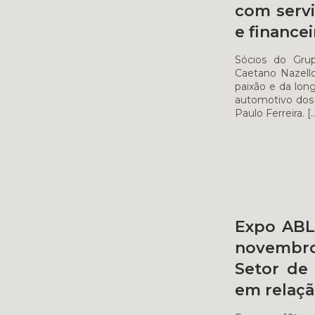
com servi
e finance
Sócios do Grup
Caetano Nazell
paixão e da long
automotivo dos 
Paulo Ferreira.
[
Expo ABL
novembr
Setor de
em relaçã