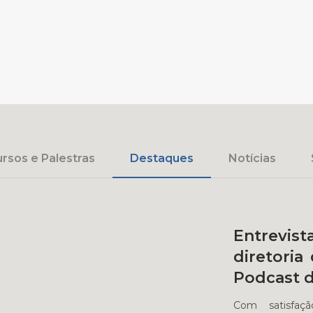
rsos e Palestras
Destaques
Notícias
Entrevis
diretori
Podcast 
Com satisfaç