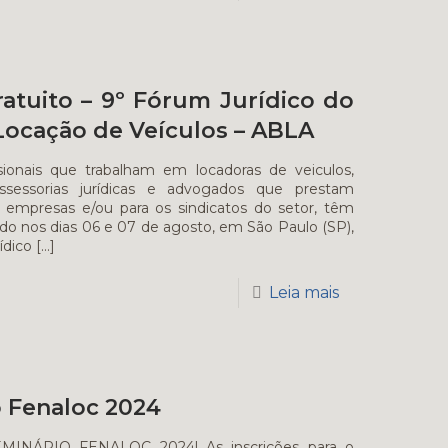
atuito – 9º Fórum Jurídico do
Locação de Veículos – ABLA
sionais que trabalham em locadoras de veiculos,
sessorias jurídicas e advogados que prestam
s empresas e/ou para os sindicatos do setor, têm
o nos dias 06 e 07 de agosto, em São Paulo (SP),
ídico
[…]
Leia mais
 Fenaloc 2024
SEMINÁRIO FENALOC 2024! As inscrições para o