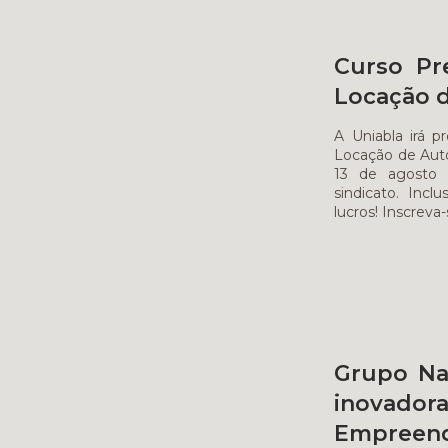
Curso Pr
Locação 
A Uniabla irá p
Locação de Auto
13 de agosto 
sindicato. Inc
lucros! Inscreva
Grupo Nan
inovador
Empreend