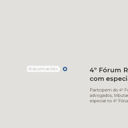
4º Fórum R
25 de julho de 2024
com especia
Participem do 4º F
advogados, tributa
especial no 4º Fór