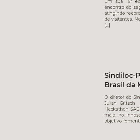
Em sua 19ª ed
encontro do seg
atingindo reco
de visitantes. N
[…]
Sindiloc
Brasil da
O diretor do Si
Julian Gritsc
Hackathon SAE B
maio, no Innos
objetivo foment