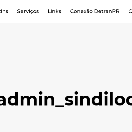
tins
Serviços
Links
Conexão DetranPR
C
admin_sindilo