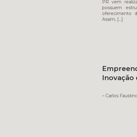
PR vem realiza
possuem estrut
oferecimento d
Assim,
[…]
Empree
Inovação 
Coor
– Carlos Faustin