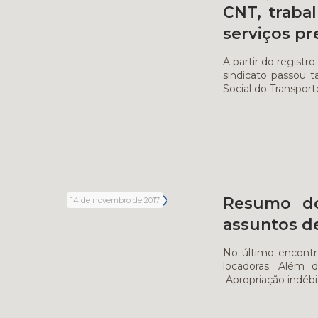
CNT, traba
serviços pr
A partir do regist
sindicato passou t
Social do Transport
Resumo do 
14 de novembro de 2017
assuntos de
No último encontro
locadoras. Além 
Apropriação indéb