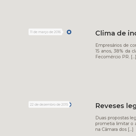
Clima de i
11 de março de 2016
Empresários de com
15 anos, 38% da c
Fecomércio PR.
[…
Reveses leg
22 de dezembro de 2015
Duas propostas legi
prometia limitar o
na Câmara dos
[…]