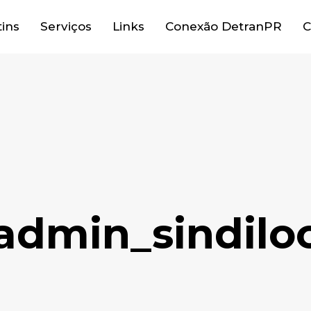
tins
Serviços
Links
Conexão DetranPR
C
admin_sindilo