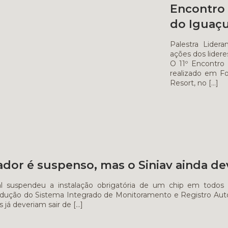
Encontro
do Iguaç
Palestra Lide
ações dos lide
O 11º Encontro 
realizado em F
Resort, no
[…]
ador é suspenso, mas o Siniav ainda d
 suspendeu a instalação obrigatória de um chip em todos o
rodução do Sistema Integrado de Monitoramento e Registro Aut
s já deveriam sair de
[…]