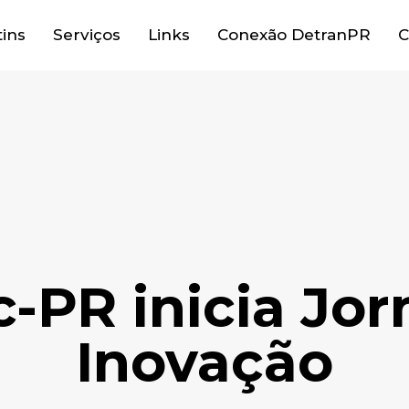
tins
Serviços
Links
Conexão DetranPR
C
c-PR inicia Jo
Inovação