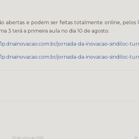
ão abertas e podem ser feitas totalmente online, pelos li
a 3 terá a primeira aula no dia 10 de agosto.
//lp.dnainovacao.com.br/jornada-da-inovacao-sindiloc-tu
//lp.dnainovacao.com.br/jornada-da-inovacao-sindiloc-tu
20 de julho de 2026
16