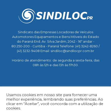
Sindicato das Empresas Locadoras de Veículos
Automotores Equipamentos e Bens Móveis do Estado
do Paraná End. Av. Silva Jardim, 2042 - 16º andar -
80.250-200 - Curitiba - Paraná Telefone: (41) 3242-8260 /
(41) 3232-9408 Email: sindiloc@sindilocpr.com.br
Horário de atendimento: de segunda a sexta-feira, das
08h às 12h e das 13h às 17h30.
Usamos cookies em nosso site para fornecer uma
melhor experiência, lembrando suas preferências. Ao
clicar em “Aceitar”, você concorda com a utilização de
© 2023. Sindiloc PR - Todos os direitos reservados |
cookies.